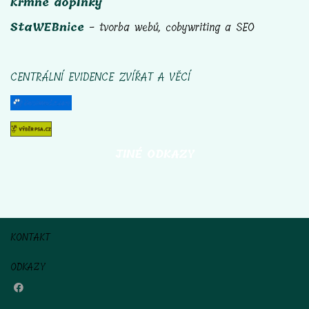
Krmné doplňky
StaWEBnice
- tvorba webů, cobywriting a SEO
CENTRÁLNÍ EVIDENCE ZVÍŘAT A VĚCÍ
JINÉ ODKAZY
KONTAKT
ODKAZY